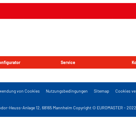
onfigurator
Service
Ko
wendung von Cookies
Nutzungsbedingungen
Sitemap
Cookies ve
dor-Heuss-Anlage 12, 68165 Mannheim Copyright © EUROMASTER - 2022 A