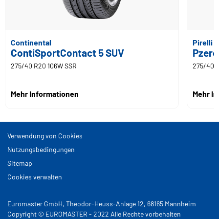
Continental
Pirelli
ContiSportContact 5 SUV
Pzero
275/40 R20 106W SSR
275/40 
Mehr Informationen
Mehr I
Verwendung von Cookies
Nutzungsbedingungen
Sitemap
Cookies verwalten
Euromaster GmbH, Theodor-Heuss-Anlage 12, 68165 Mannheim
Copyright © EUROMASTER - 2022 Alle Rechte vorbehalten