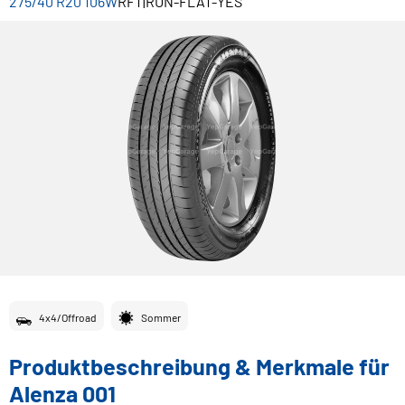
275/40 R20 106W
RFT|RUN-FLAT-YES
4x4/Offroad
Sommer
Produktbeschreibung & Merkmale für
Alenza 001