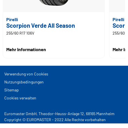
Pirelli
Pirelli
Scorpion Verde All Season
Scorp
255/60 R17 106V
255/60 R
Mehr Informationen
Mehr I
Verwendung von Cookies
Nutzungsbedingungen
Sitemap
Cookies verwalten
Euromaster GmbH, Theodor-Heuss-Anlage 12, 68165 Mannheim
Copyright © EUROMASTER - 2022 Alle Rechte vorbehalten