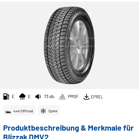
E
E
73 db
PMSF
EPREL
4x4/Offroad
Spike
Produktbeschreibung & Merkmale für
Blizzak DMV2