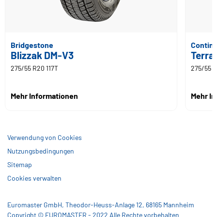
Bridgestone
Contine
Blizzak DM-V3
Terra
275/55 R20 117T
275/55 R
Mehr Informationen
Mehr I
Verwendung von Cookies
Nutzungsbedingungen
Sitemap
Cookies verwalten
Euromaster GmbH, Theodor-Heuss-Anlage 12, 68165 Mannheim
Copyright © EUROMASTER - 2022 Alle Rechte vorbehalten