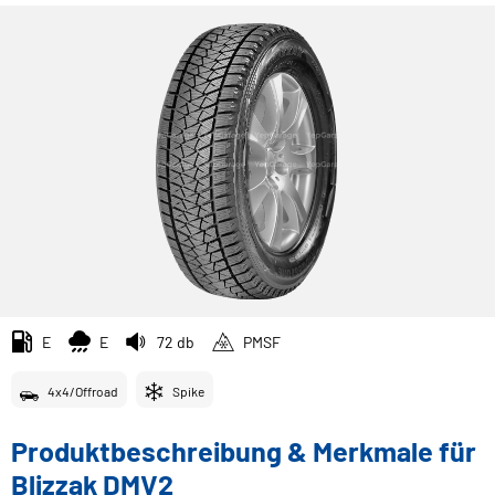
E
E
72 db
PMSF
4x4/Offroad
Spike
Produktbeschreibung & Merkmale für
Blizzak DMV2