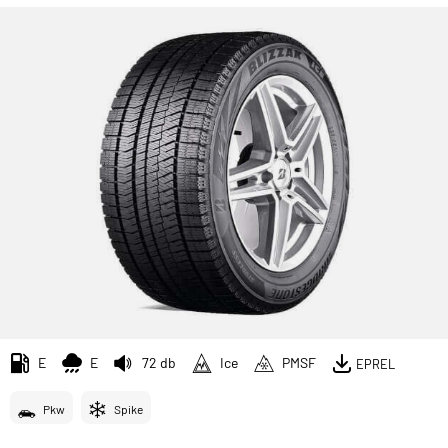
E
E
72 db
Ice
PMSF
EPREL
Pkw
Spike