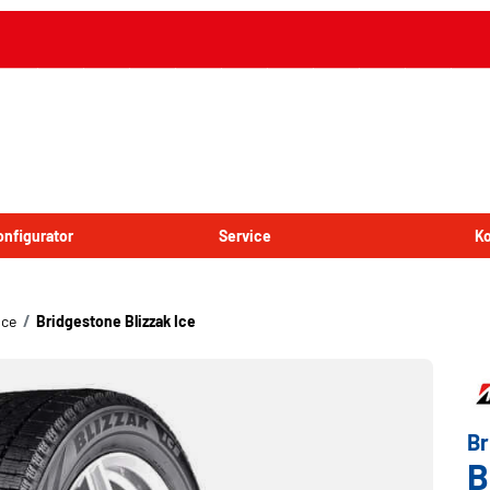
onfigurator
Service
Ko
Ice
Bridgestone Blizzak Ice
Br
B