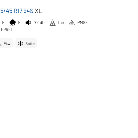
5/45 R17 94S
XL
E
E
72 db
Ice
PMSF
EPREL
Pkw
Spike