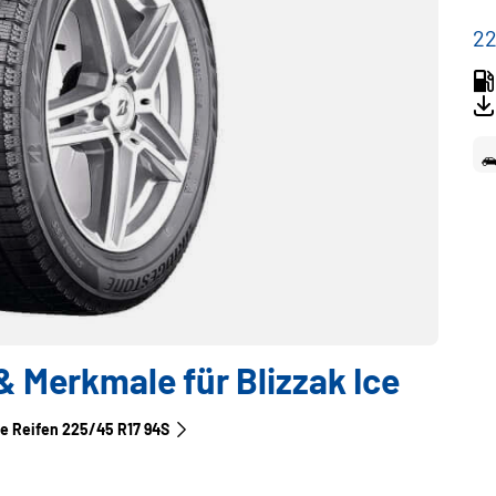
22
 Merkmale für Blizzak Ice
le Reifen‎ 225/45 R17 94S