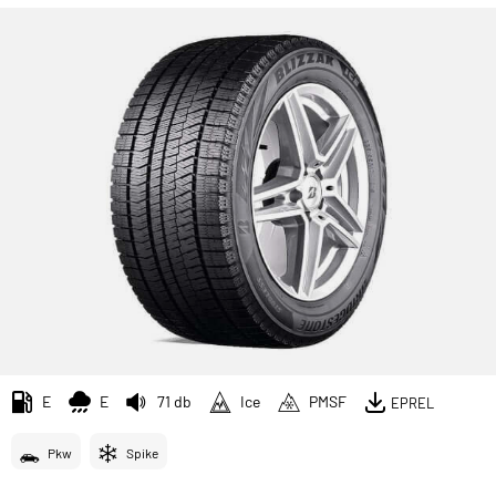
E
E
71 db
Ice
PMSF
EPREL
Pkw
Spike