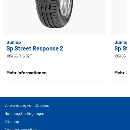
Dunlop
Dunlop
Sp Street Response 2
Sp St
185/65 R15 92T
185/65 R
Mehr Informationen
Mehr I
Verwendung von Cookies
Nutzungsbedingungen
Sitemap
Cookies verwalten