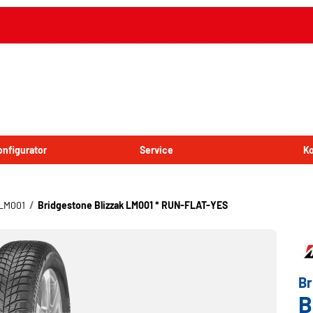
onfigurator
Service
Ko
 LM001
Bridgestone Blizzak LM001 * RUN-FLAT-YES
Br
B