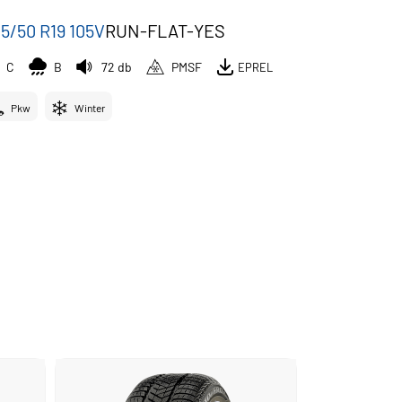
5/50 R19 105V
RUN-FLAT-YES
C
B
72 db
PMSF
EPREL
Pkw
Winter