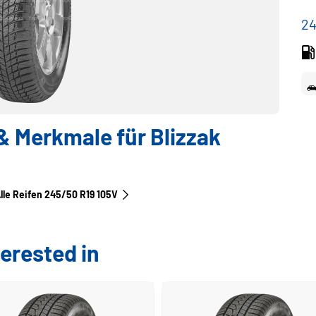
24
 Merkmale für Blizzak
lle Reifen‎ 245/50 R19 105V
erested in