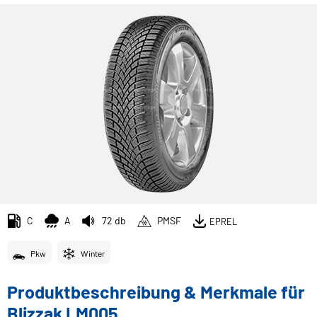
C
A
72 db
PMSF
EPREL
Pkw
Winter
Produktbeschreibung & Merkmale für
Blizzak LM005